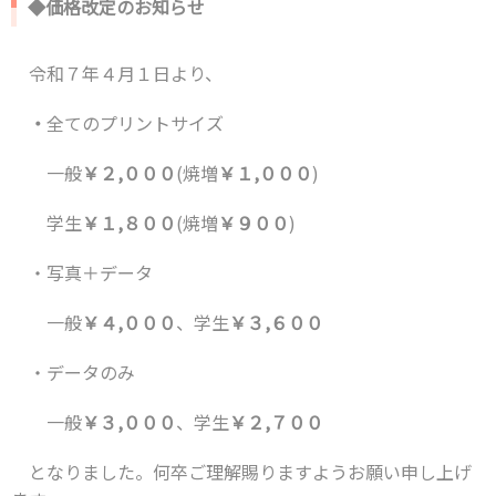
◆価格改定のお知らせ
令和７年４月１日より、
・
全てのプリントサイズ
一般
￥２,０００
(焼増
￥１,０００
)
学生
￥１,８００
(焼増
￥９００
)
・写真＋データ
一般
￥４
,０００
、
学生
￥３,６００
・データのみ
一般
￥３
,０００
、学生
￥２,７００
となりました。
何卒ご理解賜りますようお願い申し上げ