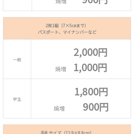
焼増
2枚1組（7×5㎝まで）
パスポート、マイナンバーなど
2
,000円
一般
1,000円
焼増
1,800円
学生
9
00円
焼増
手札サイズ
（12.9×8.9cm）